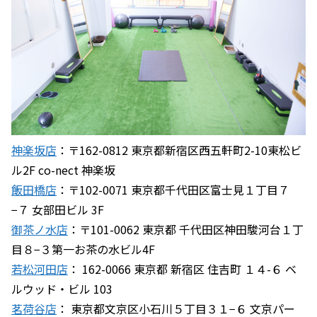
神楽坂店
：〒162-0812 東京都新宿区西五軒町2-10東松ビ
ル2F co-nect 神楽坂
飯田橋店
：〒102-0071 東京都千代田区富士見１丁目７
−７ 女部田ビル 3F
御茶ノ水店
：〒101-0062 東京都 千代田区神田駿河台１丁
目８−３第一お茶の水ビル4F
若松河田店
： 162-0066 東京都 新宿区 住吉町 １４-６ ベ
ルウッド・ビル 103
茗荷谷店
： 東京都文京区小石川５丁目３１−６ 文京パー