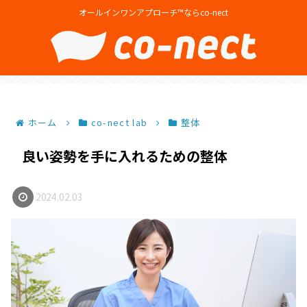
オールインワンアプローチ™ならco-nect
ホーム
co-nect lab
整体
良い姿勢を手に入れるための整体
2024.02.03