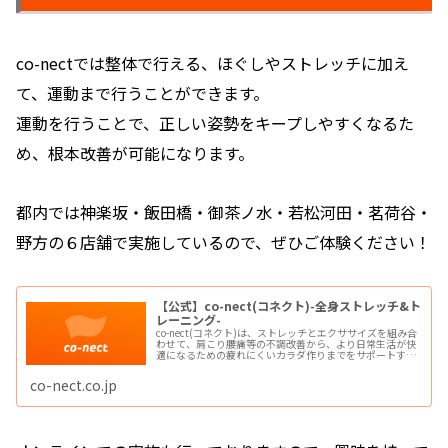
co-nectでは整体で行える、ほぐしやストレッチに加え
て、運動まで行うことができます。
運動を行うことで、正しい姿勢をキープしやすくなるた
め、根本改善が可能になります。
都内では神楽坂・飯田橋・御茶ノ水・若松河田・茗荷谷・
野方の６店舗で実施しているので、ぜひご体験ください！
【公式】co-nect(コネクト)-全身ストレッチ&ト
レーニング-
co-nect(コネクト)は、ストレッチとエクササイズを組み合
わせて、肩こり腰痛等の不調改善から、より日常生活が快
適になるための疲れにくいカラダ作りまでをサポートする
「ボディメンテナンスサービス」です。整体・ストレッチ
専門店・パーソナルジムが1つの場所に
co-nect.co.jp