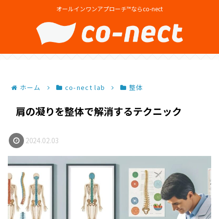
オールインワンアプローチ™ならco-nect
ホーム
co-nect lab
整体
肩の凝りを整体で解消するテクニック
2024.02.03