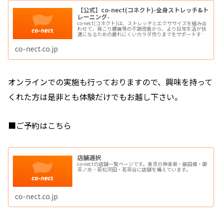
【公式】co-nect(コネクト)-全身ストレッチ&ト
レーニング-
co-nect(コネクト)は、ストレッチとエクササイズを組み合
わせて、肩こり腰痛等の不調改善から、より日常生活が快
適になるための疲れにくいカラダ作りまでをサポートする
「ボディメンテナンスサービス」です。整体・ストレッチ
専門店・パーソナルジムが1つの場所に
co-nect.co.jp
オンラインでの実施も行っておりますので、興味を持って
くれた方は是非とも体験だけでもお越し下さい。
■ご予約はこちら
店舗選択
co-nectの店舗一覧ページです。東京の神楽坂・飯田橋・御
茶ノ水・若松河田・茗荷谷に店舗を構えています。
co-nect.co.jp