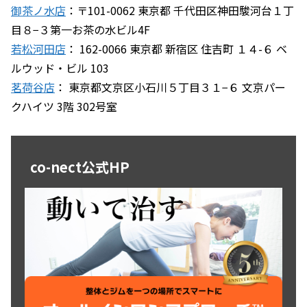
御茶ノ水店
：〒101-0062 東京都 千代田区神田駿河台１丁
目８−３第一お茶の水ビル4F
若松河田店
： 162-0066 東京都 新宿区 住吉町 １４-６ ベ
ルウッド・ビル 103
茗荷谷店
： 東京都文京区小石川５丁目３１−６ 文京パー
クハイツ 3階 302号室
co-nect公式HP