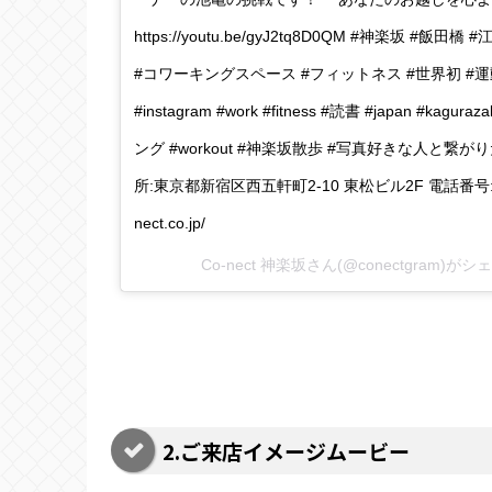
https://youtu.be/gyJ2tq8D0QM #神楽坂 
#コワーキングスペース #フィットネス #世界初 #運動
#instagram #work #fitness #読書 #japan #kagu
ング #workout #神楽坂散歩 #写真好きな人と繋
所:東京都新宿区西五軒町2-10 東松ビル2F 電話番号:03-55
nect.co.jp/
Co-nect 神楽坂さん(@conectgram)が
2.ご来店イメージムービー