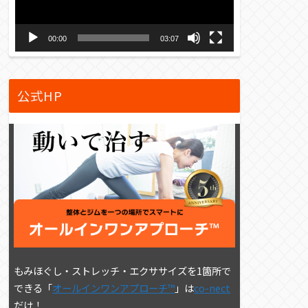
ー
ヤ
00:00
03:07
ー
公式HP
もみほぐし・ストレッチ・エクササイズを1箇所で
できる「
オールインワンアプローチ™
」は
co-nect
だけ！