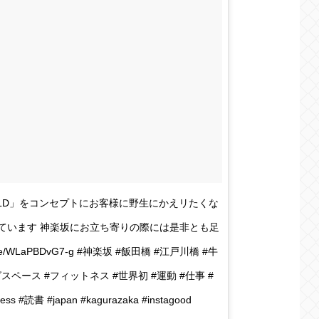
 WILD」をコンセプトにお客様に野生にかえリたくな
ています 神楽坂にお立ち寄りの際には是非とも足
be/WLaPBDvG7-g #神楽坂 #飯田橋 #江戸川橋 #牛
スペース #フィットネス #世界初 #運動 #仕事 #
 #読書 #japan #kagurazaka #instagood