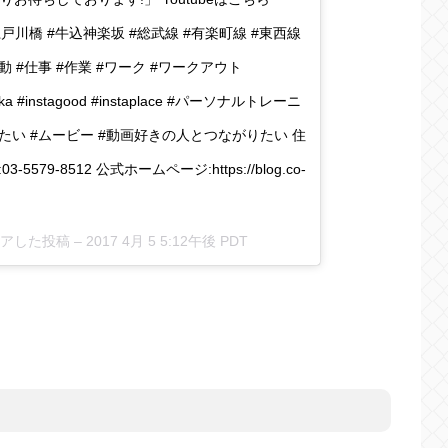
#飯田橋 #江戸川橋 #牛込神楽坂 #総武線 #有楽町線 #東西線
 #仕事 #作業 #ワーク #ワークアウト
razaka #instagood #instaplace #パーソナルトレーニ
がりたい #ムービー #動画好きの人とつながりたい 住
79-8512 公式ホームページ:https://blog.co-
シェアした投稿 –
2017 4月 5 5:12午後 PDT