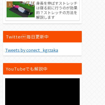
身長を伸ばすストレッチ
は寝る前に行うのが効果
的？ストレッチの方法を
解説します
Twitter毎日更新中
Tweets by conect_kgrzaka
YouTubeでも解説中
動
画
プ
レ