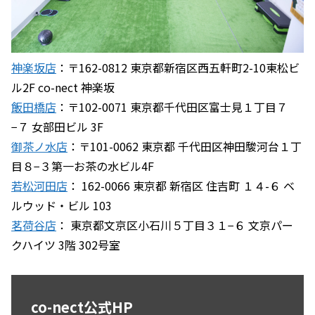
神楽坂店
：〒162-0812 東京都新宿区西五軒町2-10東松ビ
ル2F co-nect 神楽坂
飯田橋店
：〒102-0071 東京都千代田区富士見１丁目７
−７ 女部田ビル 3F
御茶ノ水店
：〒101-0062 東京都 千代田区神田駿河台１丁
目８−３第一お茶の水ビル4F
若松河田店
： 162-0066 東京都 新宿区 住吉町 １４-６ ベ
ルウッド・ビル 103
茗荷谷店
： 東京都文京区小石川５丁目３１−６ 文京パー
クハイツ 3階 302号室
co-nect公式HP