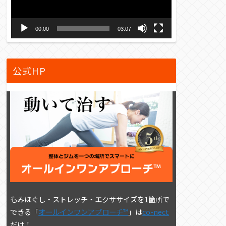
ー
ヤ
00:00
03:07
ー
公式HP
もみほぐし・ストレッチ・エクササイズを1箇所で
できる「
オールインワンアプローチ™
」は
co-nect
だけ！