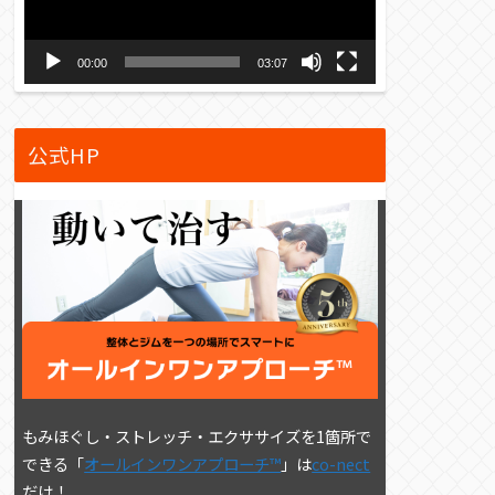
ー
ヤ
00:00
03:07
ー
公式HP
もみほぐし・ストレッチ・エクササイズを1箇所で
できる「
オールインワンアプローチ™
」は
co-nect
だけ！