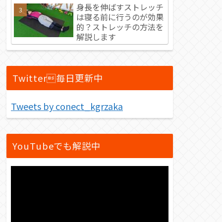
身長を伸ばすストレッチ
は寝る前に行うのが効果
的？ストレッチの方法を
解説します
Twitter毎日更新中
Tweets by conect_kgrzaka
YouTubeでも解説中
動
画
プ
レ