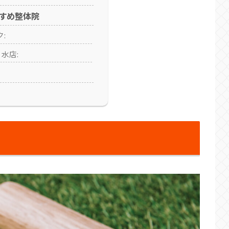
すめ整体院
:
ノ水店: