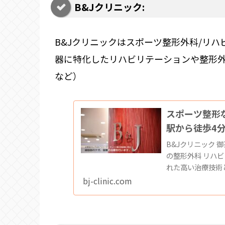
B&Jクリニック:
B&Jクリニックはスポーツ整形外科/リ
器に特化したリハビリテーションや整形
など）
スポーツ整形な
駅から徒歩4
B&Jクリニック 
の整形外科 リハ
れた高い治療技術
す。病院の診療時
bj-clinic.com
ため、柔軟な発想で