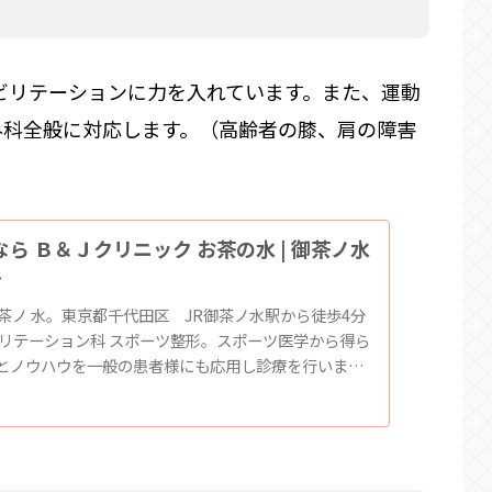
ハビリテーションに力を入れています。また、運動
外科全般に対応します。（高齢者の膝、肩の障害
ら Ｂ＆Ｊクリニック お茶の水 | 御茶ノ水
分
御茶ノ 水。東京都千代田区 JR御茶ノ水駅から徒歩4分
ビリテーション科 スポーツ整形。スポーツ医学から得ら
とノウハウを一般の患者様にも応用し診療を行いま
間に間に合わない学童・学生・アマチュア選手などの
活動を行います。 リハビリテーション...