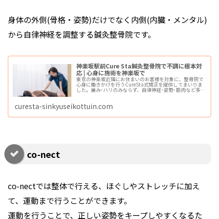
身体の外側(骨格・姿勢)だけでなく内側(内臓・メンタル)
から自律神経を調整する鍼灸整骨院です。
神楽坂駅前Cure Sta鍼灸整骨院で不調に根本対
応 | 心身に施術を神楽坂で
東京の神楽坂近隣にお住まいのお客様を対象に、整骨院で
心身に働きかけを行うCureSta式矯正を提供してまいりま
した。痛み･ハリのみならず、自律神経･姿勢･筋肉など多角
的な視点で働きかけ、不調の根本改善へと導いていきま
す。
curesta-sinkyuseikottuin.com
co-nect
co-nectでは整体で行える、ほぐしやストレッチに加え
て、運動まで行うことができます。
運動を行うことで、正しい姿勢をキープしやすくなるた