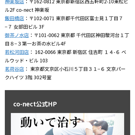
神楽坂店
：〒162-0812 東京都新宿区西五軒町2-10東松ビ
ル2F co-nect 神楽坂
飯田橋店
：〒102-0071 東京都千代田区富士見１丁目７
−７ 女部田ビル 3F
御茶ノ水店
：〒101-0062 東京都 千代田区神田駿河台１丁
目８−３第一お茶の水ビル4F
若松河田店
： 162-0066 東京都 新宿区 住吉町 １４-６ ベ
ルウッド・ビル 103
茗荷谷店
： 東京都文京区小石川５丁目３１−６ 文京パー
クハイツ 3階 302号室
co-nect公式HP