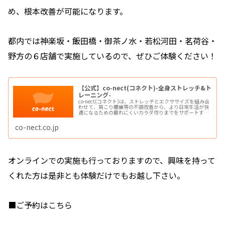
め、根本改善が可能になります。
都内では神楽坂・飯田橋・御茶ノ水・若松河田・茗荷谷・
野方の６店舗で実施しているので、ぜひご体験ください！
【公式】co-nect(コネクト)-全身ストレッチ&ト
レーニング-
co-nect(コネクト)は、ストレッチとエクササイズを組み合
わせて、肩こり腰痛等の不調改善から、より日常生活が快
適になるための疲れにくいカラダ作りまでをサポートする
「ボディメンテナンスサービス」です。整体・ストレッチ
専門店・パーソナルジムが1つの場所に
co-nect.co.jp
オンラインでの実施も行っておりますので、興味を持って
くれた方は是非とも体験だけでもお越し下さい。
■ご予約はこちら