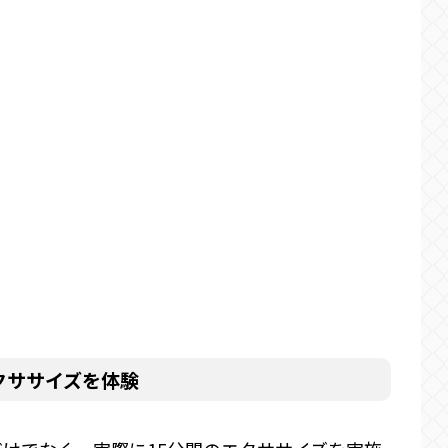
」
クササイズを体験