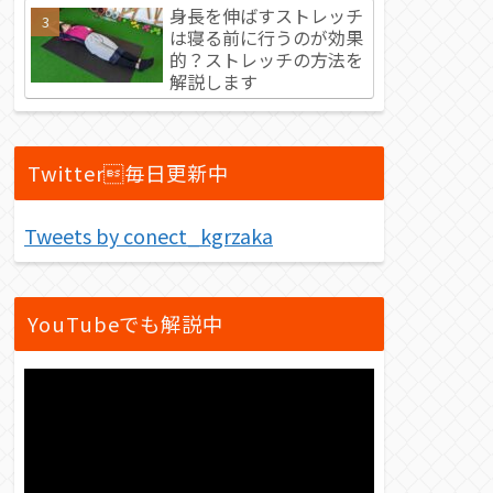
身長を伸ばすストレッチ
は寝る前に行うのが効果
的？ストレッチの方法を
解説します
Twitter毎日更新中
Tweets by conect_kgrzaka
YouTubeでも解説中
動
画
プ
レ