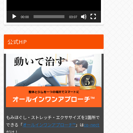
ー
ヤ
00:00
03:07
ー
公式HP
もみほぐし・ストレッチ・エクササイズを1箇所で
できる「
オールインワンアプローチ™
」は
co-nect
だけ！