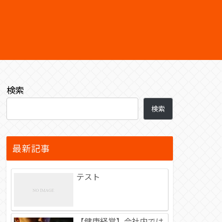
検索
検索
最新記事
テスト
【健康経営】会社内では