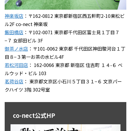
神楽坂店
：〒162-0812 東京都新宿区西五軒町2-10東松ビ
ル2F co-nect 神楽坂
飯田橋店
：〒102-0071 東京都千代田区富士見１丁目７
−７ 女部田ビル 3F
御茶ノ水店
：〒101-0062 東京都 千代田区神田駿河台１丁
目８−３第一お茶の水ビル4F
若松河田店
： 162-0066 東京都 新宿区 住吉町 １４-６ ベ
ルウッド・ビル 103
茗荷谷店
： 東京都文京区小石川５丁目３１−６ 文京パー
クハイツ 3階 302号室
co-nect公式HP