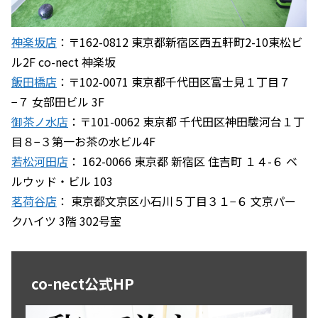
神楽坂店
：〒162-0812 東京都新宿区西五軒町2-10東松ビ
ル2F co-nect 神楽坂
飯田橋店
：〒102-0071 東京都千代田区富士見１丁目７
−７ 女部田ビル 3F
御茶ノ水店
：〒101-0062 東京都 千代田区神田駿河台１丁
目８−３第一お茶の水ビル4F
若松河田店
： 162-0066 東京都 新宿区 住吉町 １４-６ ベ
ルウッド・ビル 103
茗荷谷店
： 東京都文京区小石川５丁目３１−６ 文京パー
クハイツ 3階 302号室
co-nect公式HP