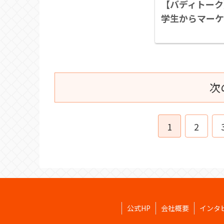
【バディトーク
学生からマーケ
次
1
2
公式HP
会社概要
インタ