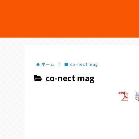
ホーム
co-nect mag
co-nect mag