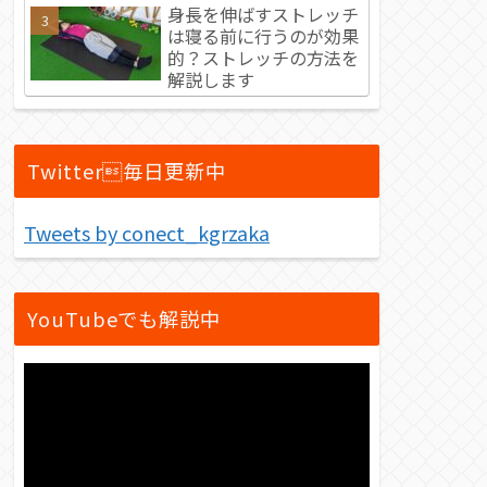
身長を伸ばすストレッチ
は寝る前に行うのが効果
的？ストレッチの方法を
解説します
Twitter毎日更新中
Tweets by conect_kgrzaka
YouTubeでも解説中
動
画
プ
レ