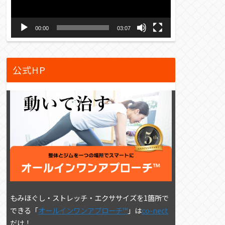
ー
ヤ
00:00
03:07
ー
公式HP
もみほぐし・ストレッチ・エクササイズを1箇所で
できる「
オールインワンアプローチ™
」は
co-nect
だけ！