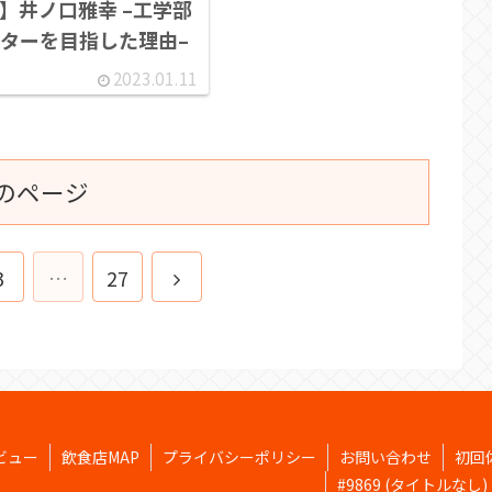
】井ノ口雅幸 –工学部
ターを目指した理由–
2023.01.11
のページ
次
3
…
27
へ
ビュー
飲食店MAP
プライバシーポリシー
お問い合わせ
初回
#9869 (タイトルなし)