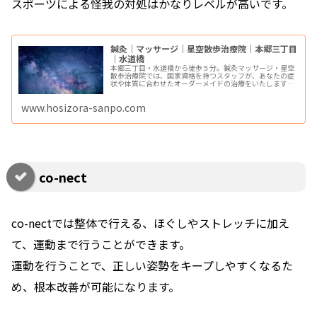
スポーツによる怪我の対処はかなりレベルが高いです。
鍼灸｜マッサージ｜星空散歩治療院｜本郷三丁目
｜水道橋
本郷三丁目・水道橋から徒歩５分。鍼灸マッサージ・星空
散歩治療院では、国家資格を持つスタッフが、あなたの症
状や体質に合わせたオーダーメイドの治療をいたします。
肩こりや腰痛だけではなく、坐骨神経痛やしびれ、頭痛や
めまい、生理不順や不妊症、その他ホルモンバランスの乱
www.hosizora-sanpo.com
れ、自律神経失調症などもご相談ください。
co-nect
co-nectでは整体で行える、ほぐしやストレッチに加え
て、運動まで行うことができます。
運動を行うことで、正しい姿勢をキープしやすくなるた
め、根本改善が可能になります。