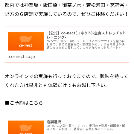
都内では神楽坂・飯田橋・御茶ノ水・若松河田・茗荷谷・
野方の６店舗で実施しているので、ぜひご体験ください！
【公式】co-nect(コネクト)-全身ストレッチ&ト
レーニング-
co-nect(コネクト)は、ストレッチとエクササイズを組み合
わせて、肩こり腰痛等の不調改善から、より日常生活が快
適になるための疲れにくいカラダ作りまでをサポートする
「ボディメンテナンスサービス」です。整体・ストレッチ
専門店・パーソナルジムが1つの場所に
co-nect.co.jp
オンラインでの実施も行っておりますので、興味を持って
くれた方は是非とも体験だけでもお越し下さい。
■ご予約はこちら
店舗選択
co-nectの店舗一覧ページです。東京の神楽坂・飯田橋・御
茶ノ水・若松河田・茗荷谷に店舗を構えています。