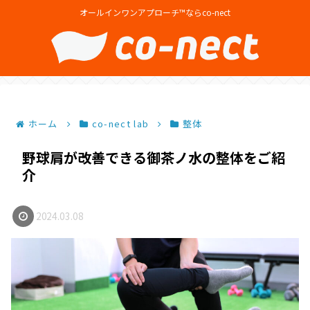
オールインワンアプローチ™ならco-nect
ホーム
co-nect lab
整体
野球肩が改善できる御茶ノ水の整体をご紹
介
2024.03.08