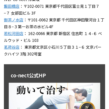
飯田橋店
：〒102-0071 東京都千代田区富士見１丁目７
−７ 女部田ビル 3F
御茶ノ水店
：〒101-0062 東京都 千代田区神田駿河台１丁
目８−３第一お茶の水ビル4F
若松河田店
： 162-0066 東京都 新宿区 住吉町 １４-６ ベ
ルウッド・ビル 103
茗荷谷店
： 東京都文京区小石川５丁目３１−６ 文京パー
クハイツ 3階 302号室
co-nect公式HP