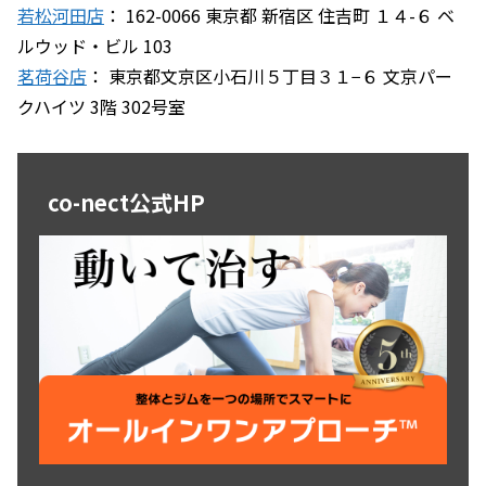
若松河田店
： 162-0066 東京都 新宿区 住吉町 １４-６ ベ
ルウッド・ビル 103
茗荷谷店
： 東京都文京区小石川５丁目３１−６ 文京パー
クハイツ 3階 302号室
co-nect公式HP