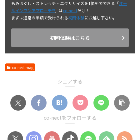
もみほぐし・ストレッチ・エクササイズを1箇所でできる「
オー
ルインワンアプローチ™
」は
co-nect
だけ！
まずは通常の半額で受けられる
初回体験
にお越し下さい。
初回体験はこちら
co-nect mag
シェアする
co-nectをフォローする