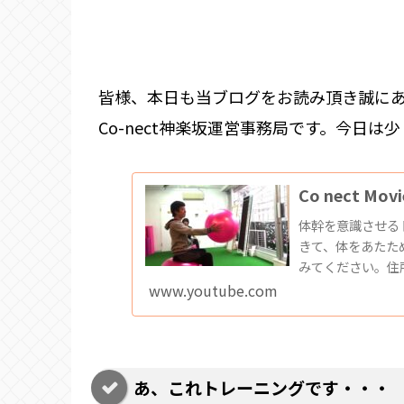
皆様、本日も当ブログをお読み頂き誠に
Co-nect神楽坂運営事務局です。今日
Co nect 
体幹を意識させる
きて、体をあたた
みてください。住所:
5579-8512公式
www.youtube.com
あ、これトレーニングです・・・