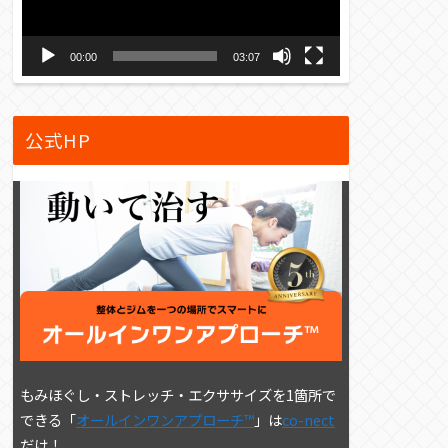
ー
ヤ
00:00
03:07
ー
公式HP
もみほぐし・ストレッチ・エクササイズを1箇所で
できる「
オールインワンアプローチ™
」は
co-nect
だけ！