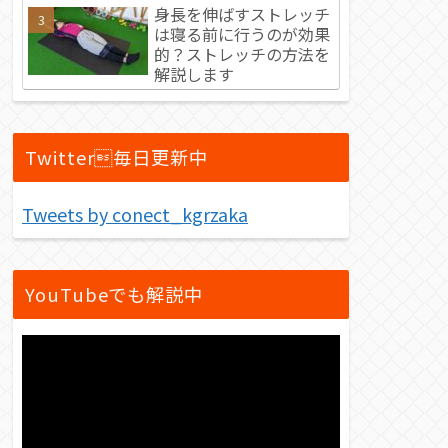
身長を伸ばすストレッチ
は寝る前に行うのが効果
的？ストレッチの方法を
解説します
Twitter毎日更新中
Tweets by conect_kgrzaka
YouTubeでも解説中
動
画
プ
レ