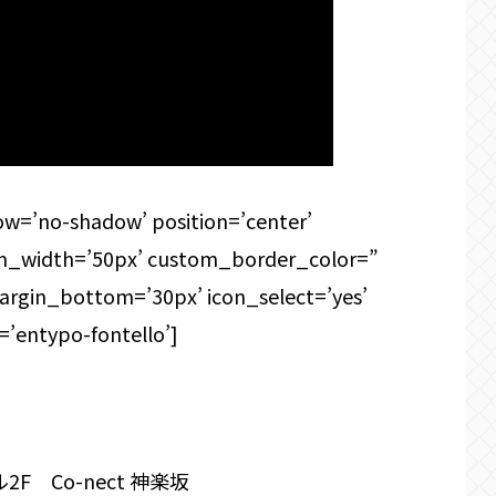
adow=’no-shadow’ position=’center’
om_width=’50px’ custom_border_color=”
gin_bottom=’30px’ icon_select=’yes’
=’entypo-fontello’]
F Co-nect 神楽坂