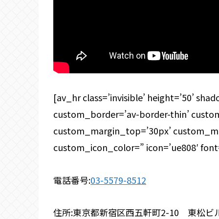
[av_hr class=’invisible’ height=’50’ sh
custom_border=’av-border-thin’ cust
custom_margin_top=’30px’ custom_mar
custom_icon_color=” icon=’ue808′ font
電話番号:
03-5579-8512
住所:東京都新宿区西五軒町2-10 東松ビル2