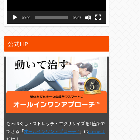
ー
ヤ
00:00
03:07
ー
公式HP
もみほぐし・ストレッチ・エクササイズを1箇所で
できる「
オールインワンアプローチ™
」は
co-nect
だけ！