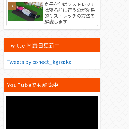
身長を伸ばすストレッチ
は寝る前に行うのが効果
的？ストレッチの方法を
解説します
Twitter毎日更新中
Tweets by conect_kgrzaka
YouTubeでも解説中
動
画
プ
レ